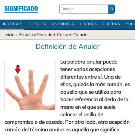
ÍNDICE A/Z
FILOSOFÍA
PSICOLOGÍA
HISTORIA
CULTURA
SOC
Inicio
» Estudio »
Sociedad
.
Cultura
.
Ciencia
.
Definición de Anular
La palabra anular puede
tener varias acepciones
diferentes entre sí. Una de
ellas, quizás la más común, es
aquella que se utiliza para
hacer referencia al dedo de la
mano en el que se suele
colocar el anillo de
compromiso o de casado. Por otro lado, otra acepción
común del término anular es aquella que significa