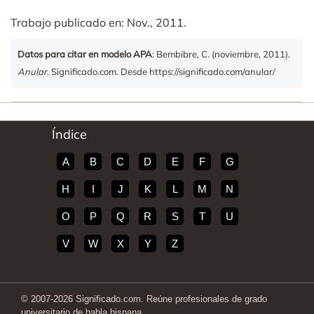
Trabajo publicado en: Nov., 2011.
Datos para citar en modelo APA
: Bembibre, C. (noviembre, 2011).
Anular
. Significado.com. Desde https://significado.com/anular/
Índice
A
B
C
D
E
F
G
H
I
J
K
L
M
N
O
P
Q
R
S
T
U
V
W
X
Y
Z
© 2007-2026 Significado.com. Reúne profesionales de grado
universitario de habla hispana.