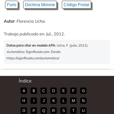
París
Doctrina Monroe
Código Postal
Autor
: Florencia Ucha.
Trabajo publicado en: Jul., 2012.
Datos para citar en modelo APA
: Ucha, F. (julio, 2012).
Automático
. Significado.com. Desde
https://significado.com/automatico/
Índice
A
B
C
D
E
F
G
H
I
J
K
L
M
N
O
P
Q
R
S
T
U