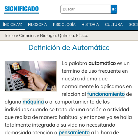
ÍNDICE A/Z
FILOSOFÍA
PSICOLOGÍA
HISTORIA
CULTURA
SOC
Inicio
»
Ciencias
»
Biología
.
Química
.
Física
.
Definición de Automático
La palabra
automático
es un
término de uso frecuente en
nuestro idioma que
normalmente lo aplicamos en
relación al
funcionamiento
de
alguna
máquina
o al comportamiento de los
individuos cuando se trata de una acción o actividad
que realiza de manera habitual y entonces ya se halla
totalmente integrada a su vida no necesitando
demasiada atención o
pensamiento
a la hora de