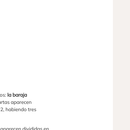
dos:
la baraja
artas aparecen
12, habiendo tres
 aparecen divididas en