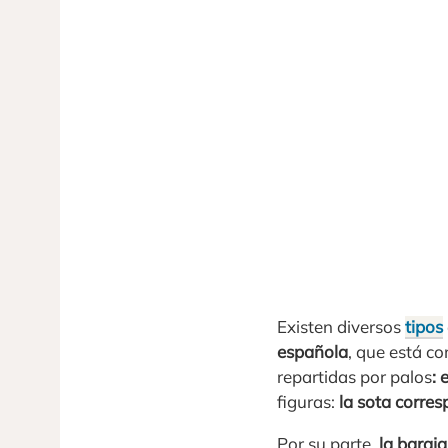
Existen diversos
tipos
española
, que está c
repartidas por palos
: 
figuras:
la sota corre
Por su parte,
la baraj