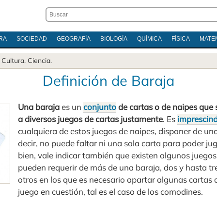
RA
SOCIEDAD
GEOGRAFÍA
BIOLOGÍA
QUÍMICA
FÍSICA
MATE
.
Cultura
.
Ciencia
.
Definición de Baraja
Una baraja
es un
conjunto
de cartas o de naipes que s
a diversos juegos de cartas justamente
. Es
imprescind
cualquiera de estos juegos de naipes, disponer de un
decir, no puede faltar ni una sola carta para poder j
bien, vale indicar también que existen algunos juegos
pueden requerir de más de una baraja, dos y hasta tr
otros en los que es necesario apartar algunas cartas 
juego en cuestión, tal es el caso de los comodines.