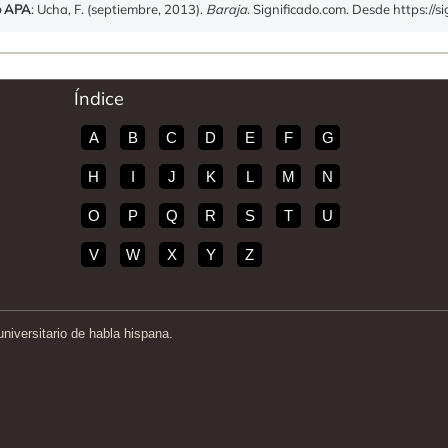
o APA
: Ucha, F. (septiembre, 2013).
Baraja
. Significado.com. Desde https://s
Índice
A
B
C
D
E
F
G
H
I
J
K
L
M
N
O
P
Q
R
S
T
U
V
W
X
Y
Z
iversitario de habla hispana.