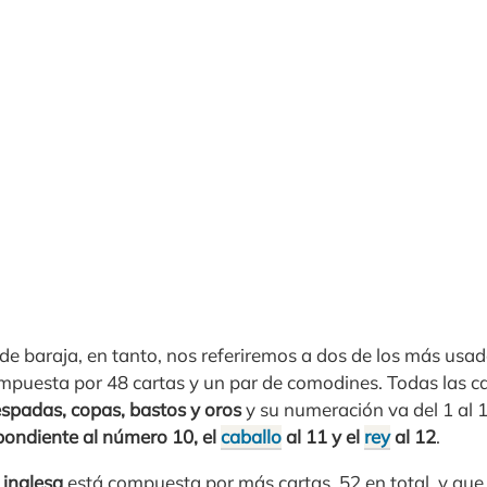
de baraja, en tanto, nos referiremos a dos de los más usa
ompuesta por 48 cartas y un par de comodines. Todas las c
espadas, copas, bastos y oros
y su numeración va del 1 al 
spondiente al número 10, el
caballo
al 11 y el
rey
al 12
.
a inglesa
está compuesta por más cartas, 52 en total, y que