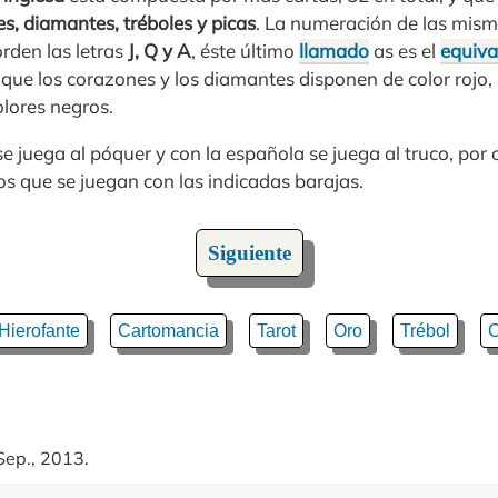
s, diamantes, tréboles y picas
. La numeración de las mism
orden las letras
J, Q y A
, éste último
llamado
as es el
equiva
 que los corazones y los diamantes disponen de color rojo,
olores negros.
se juega al póquer y con la española se juega al truco, por 
s que se juegan con las indicadas barajas.
Siguiente
Hierofante
Cartomancia
Tarot
Oro
Trébol
C
Sep., 2013.