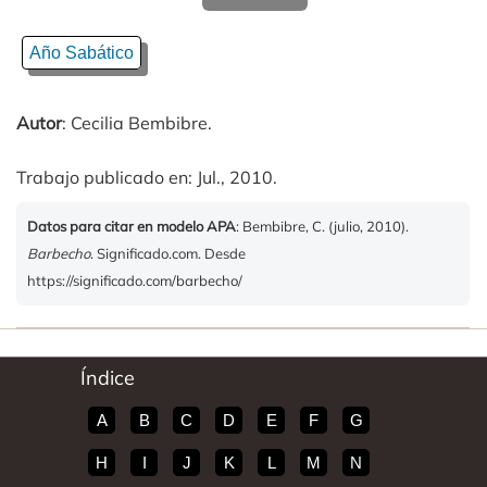
Año Sabático
Autor
: Cecilia Bembibre.
Trabajo publicado en: Jul., 2010.
Datos para citar en modelo APA
: Bembibre, C. (julio, 2010).
Barbecho
. Significado.com. Desde
https://significado.com/barbecho/
Índice
A
B
C
D
E
F
G
H
I
J
K
L
M
N