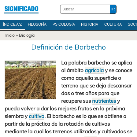
ÍNDICE A/Z
FILOSOFÍA
PSICOLOGÍA
HISTORIA
CULTURA
SOC
Inicio
»
Biología
Definición de Barbecho
La palabra barbecho se aplica
al ámbito
agrícola
y se conoce
como aquella superficie o
terreno que se deja descansar
dos o tres años para que
recupere sus
nutrientes
y
pueda volver a dar los mejores frutos en la próxima
siembra y
cultivo
. El barbecho es lo que se obtiene a
partir de la práctica de la rotación de cultivos
mediante la cual los terrenos utilizados y cultivados se