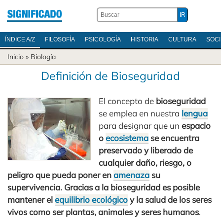
ÍNDICE A/Z
FILOSOFÍA
PSICOLOGÍA
HISTORIA
CULTURA
SOC
Inicio
»
Biología
Definición de Bioseguridad
El concepto de
bioseguridad
se emplea en nuestra
lengua
para designar que un
espacio
o
ecosistema
se encuentra
preservado y liberado de
cualquier daño, riesgo, o
peligro que pueda poner en
amenaza
su
supervivencia. Gracias a la bioseguridad es posible
mantener el
equilibrio ecológico
y la salud de los seres
vivos como ser plantas, animales y seres humanos
.