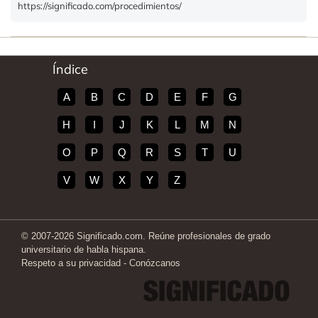
https://significado.com/procedimientos/
Índice
A
B
C
D
E
F
G
H
I
J
K
L
M
N
O
P
Q
R
S
T
U
V
W
X
Y
Z
© 2007-2026 Significado.com. Reúne profesionales de grado
universitario de habla hispana.
Respeto a su privacidad
-
Conózcanos