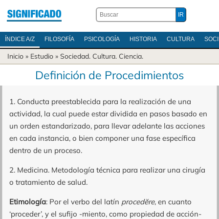
ÍNDICE A/Z
FILOSOFÍA
PSICOLOGÍA
HISTORIA
CULTURA
SOC
Inicio
» Estudio »
Sociedad
.
Cultura
.
Ciencia
.
Definición de Procedimientos
1. Conducta preestablecida para la realización de una
actividad, la cual puede estar dividida en pasos basado en
un orden estandarizado, para llevar adelante las acciones
en cada instancia, o bien componer una fase específica
dentro de un proceso.
2. Medicina. Metodología técnica para realizar una cirugía
o tratamiento de salud.
Etimología
: Por el verbo del latín
procedĕre
, en cuanto
‘proceder’, y el sufijo -miento, como propiedad de acción-