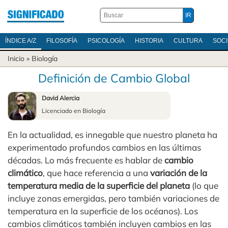
ÍNDICE A/Z
FILOSOFÍA
PSICOLOGÍA
HISTORIA
CULTURA
SOC
Inicio
»
Biología
Definición de Cambio Global
David Alercia
Licenciado en Biología
En la actualidad, es innegable que nuestro planeta ha
experimentado profundos cambios en las últimas
décadas. Lo más frecuente es hablar de
cambio
climático
, que hace referencia a una
variación de la
temperatura media de la superficie del planeta
(lo que
incluye zonas emergidas, pero también variaciones de
temperatura en la superficie de los océanos). Los
cambios climáticos también incluyen cambios en las