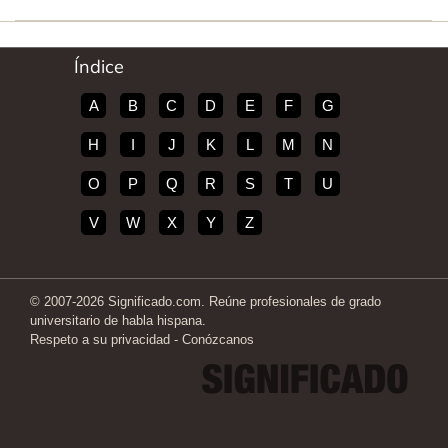
Índice
A
B
C
D
E
F
G
H
I
J
K
L
M
N
O
P
Q
R
S
T
U
V
W
X
Y
Z
© 2007-2026 Significado.com. Reúne profesionales de grado
universitario de habla hispana.
Respeto a su privacidad
-
Conózcanos