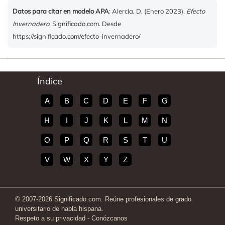
Datos para citar en modelo APA
: Alercia, D. (Enero 2023).
Efecto
Invernadero
. Significado.com. Desde
https://significado.com/efecto-invernadero/
Índice
A
B
C
D
E
F
G
H
I
J
K
L
M
N
O
P
Q
R
S
T
U
V
W
X
Y
Z
© 2007-2026 Significado.com. Reúne profesionales de grado
universitario de habla hispana.
Respeto a su privacidad
-
Conózcanos