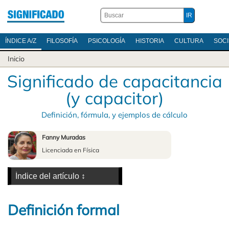
ÍNDICE A/Z
FILOSOFÍA
PSICOLOGÍA
HISTORIA
CULTURA
SOC
Inicio
Significado de capacitancia
(y capacitor)
Definición, fórmula, y ejemplos de cálculo
Fanny Muradas
Licenciada en Física
Definición formal