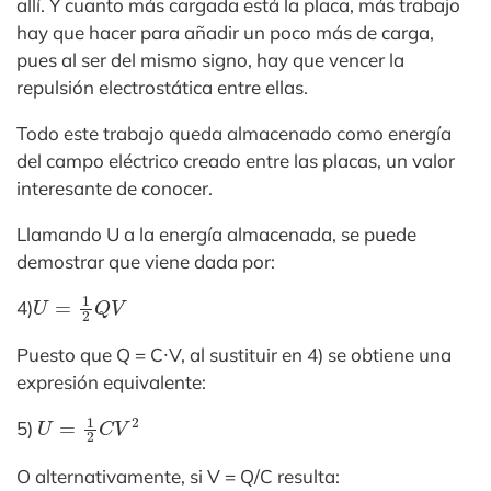
allí. Y cuanto más cargada está la placa, más trabajo
hay que hacer para añadir un poco más de carga,
pues al ser del mismo signo, hay que vencer la
repulsión electrostática entre ellas.
Todo este trabajo queda almacenado como energía
del campo eléctrico creado entre las placas, un valor
interesante de conocer.
Llamando U a la energía almacenada, se puede
demostrar que viene dada por:
U
=
1
2
Q
V
4)
Puesto que Q = C∙V, al sustituir en 4) se obtiene una
expresión equivalente:
U
=
1
2
C
V
2
5)
O alternativamente, si V = Q/C resulta: