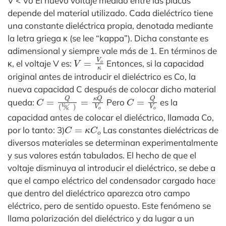
V < Vo El nuevo voltaje medido entre las placas
depende del material utilizado. Cada dieléctrico tiene
una constante dieléctrica propia, denotada mediante
la letra griega κ (se lee “kappa”). Dicha constante es
adimensional y siempre vale más de 1. En términos de
V
=
V
o
κ
κ, el voltaje V es:
Entonces, si la capacidad
original antes de introducir el dieléctrico es Co, la
nueva capacidad C después de colocar dicho material
C
=
Q
(
V
o
╱
κ
)
=
κ
Q
V
o
C
=
Q
V
o
queda:
Pero
es la
capacidad antes de colocar el dieléctrico, llamada Co,
C
=
κ
C
o
por lo tanto: 3)
Las constantes dieléctricas de
diversos materiales se determinan experimentalmente
y sus valores están tabulados. El hecho de que el
voltaje disminuya al introducir el dieléctrico, se debe a
que el campo eléctrico del condensador cargado hace
que dentro del dieléctrico aparezca otro campo
eléctrico, pero de sentido opuesto. Este fenómeno se
llama polarización del dieléctrico y da lugar a un