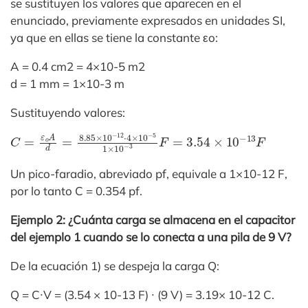
se sustituyen los valores que aparecen en el
enunciado, previamente expresados en unidades SI,
ya que en ellas se tiene la constante εo:
A = 0.4 cm2 = 4×10-5 m2
d = 1 mm = 1×10-3 m
Sustituyendo valores:
C
=
ε
o
A
d
=
8.85
×
10
−
12
⋅
4
×
10
−
5
1
×
10
−
3
F
=
3.54
×
1
Un pico-faradio, abreviado pf, equivale a 1×10-12 F,
por lo tanto C = 0.354 pf.
Ejemplo 2: ¿Cuánta carga se almacena en el capacitor
del ejemplo 1 cuando se lo conecta a una pila de 9 V?
De la ecuación 1) se despeja la carga Q:
Q = C∙V = (3.54 × 10-13 F) ∙ (9 V) = 3.19× 10-12 C.