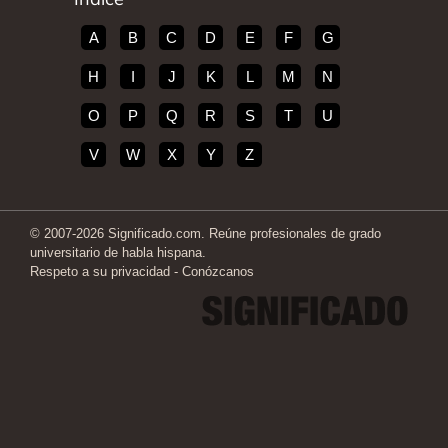
A
B
C
D
E
F
G
H
I
J
K
L
M
N
O
P
Q
R
S
T
U
V
W
X
Y
Z
© 2007-2026 Significado.com. Reúne profesionales de grado
universitario de habla hispana.
Respeto a su privacidad
-
Conózcanos