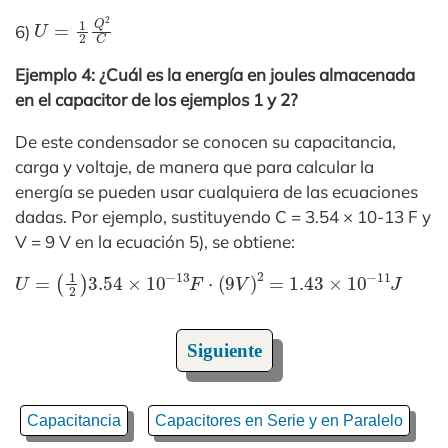
U
=
1
2
Q
2
C
6)
Ejemplo 4: ¿Cuál es la energía en joules almacenada
en el capacitor de los ejemplos 1 y 2?
De este condensador se conocen su capacitancia,
carga y voltaje, de manera que para calcular la
energía se pueden usar cualquiera de las ecuaciones
dadas. Por ejemplo, sustituyendo C = 3.54 × 10-13 F y
V = 9 V en la ecuación 5), se obtiene:
U
=
(
1
2
)
3.54
×
10
−
13
F
⋅
(
9
V
)
2
=
1.43
×
10
−
11
J
Siguiente
Capacitancia
Capacitores en Serie y en Paralelo