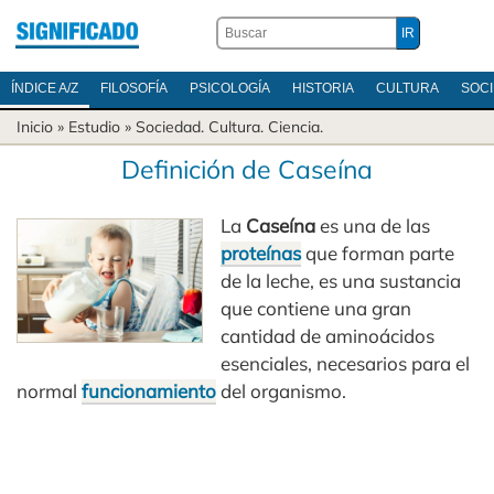
ÍNDICE A/Z
FILOSOFÍA
PSICOLOGÍA
HISTORIA
CULTURA
SOC
Inicio
» Estudio »
Sociedad
.
Cultura
.
Ciencia
.
Definición de Caseína
La
Caseína
es una de las
proteínas
que forman parte
de la leche, es una sustancia
que contiene una gran
cantidad de aminoácidos
esenciales, necesarios para el
normal
funcionamiento
del organismo.