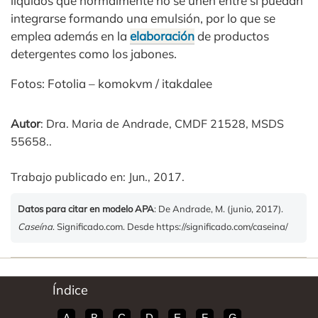
líquidos que normalmente no se unen entre si puedan
integrarse formando una emulsión, por lo que se
emplea además en la
elaboración
de productos
detergentes como los jabones.
Fotos: Fotolia – komokvm / itakdalee
Autor
: Dra. Maria de Andrade, CMDF 21528, MSDS
55658..
Trabajo publicado en: Jun., 2017.
Datos para citar en modelo APA
: De Andrade, M. (junio, 2017).
Caseína
. Significado.com. Desde https://significado.com/caseina/
Índice
A
B
C
D
E
F
G