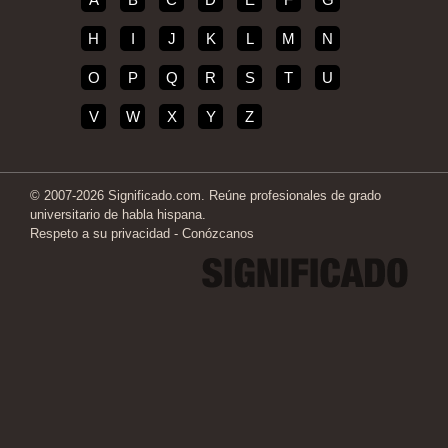
H
I
J
K
L
M
N
O
P
Q
R
S
T
U
V
W
X
Y
Z
© 2007-2026 Significado.com. Reúne profesionales de grado
universitario de habla hispana.
Respeto a su privacidad
-
Conózcanos