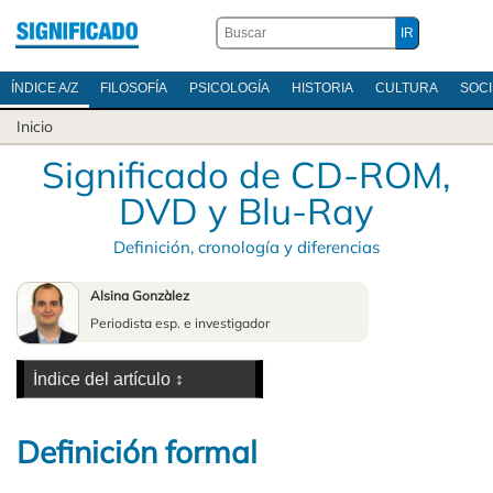
ÍNDICE A/Z
FILOSOFÍA
PSICOLOGÍA
HISTORIA
CULTURA
SOC
Inicio
Significado de CD-ROM,
DVD y Blu-Ray
Definición, cronología y diferencias
Alsina Gonzàlez
Periodista esp. e investigador
Definición formal