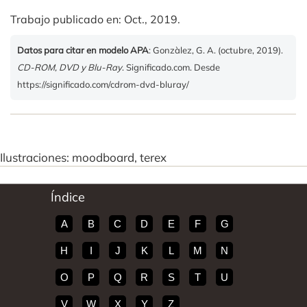
Trabajo publicado en: Oct., 2019.
Datos para citar en modelo APA
: Gonzàlez, G. A. (octubre, 2019).
CD-ROM, DVD y Blu-Ray
. Significado.com. Desde
https://significado.com/cdrom-dvd-bluray/
Ilustraciones: moodboard, terex
Índice
A
B
C
D
E
F
G
H
I
J
K
L
M
N
O
P
Q
R
S
T
U
V
W
X
Y
Z