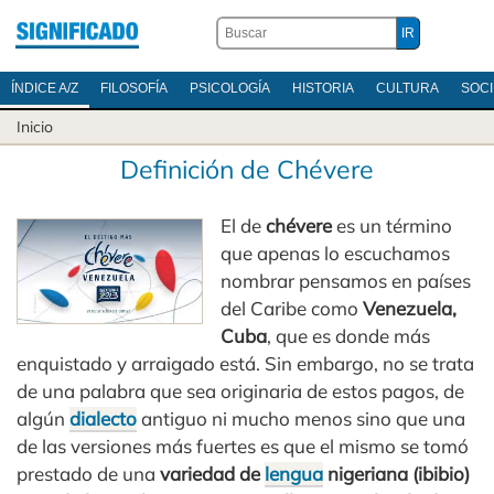
ÍNDICE A/Z
FILOSOFÍA
PSICOLOGÍA
HISTORIA
CULTURA
SOC
Inicio
Definición de Chévere
El de
chévere
es un término
que apenas lo escuchamos
nombrar pensamos en países
del Caribe como
Venezuela,
Cuba
, que es donde más
enquistado y arraigado está. Sin embargo, no se trata
de una palabra que sea originaria de estos pagos, de
algún
dialecto
antiguo ni mucho menos sino que una
de las versiones más fuertes es que el mismo se tomó
prestado de una
variedad de
lengua
nigeriana (ibibio)