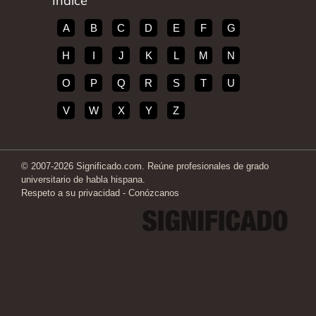
Índice
A
B
C
D
E
F
G
H
I
J
K
L
M
N
O
P
Q
R
S
T
U
V
W
X
Y
Z
© 2007-2026 Significado.com. Reúne profesionales de grado
universitario de habla hispana.
Respeto a su privacidad
-
Conózcanos