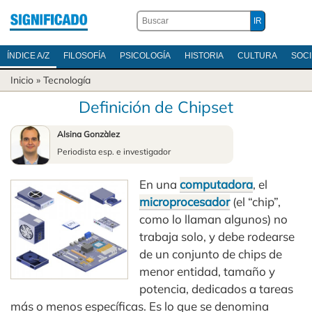
ÍNDICE A/Z
FILOSOFÍA
PSICOLOGÍA
HISTORIA
CULTURA
SOC
Inicio
»
Tecnología
Definición de Chipset
Alsina Gonzàlez
Periodista esp. e investigador
En una
computadora
, el
microprocesador
(el “chip”,
como lo llaman algunos) no
trabaja solo, y debe rodearse
de un conjunto de chips de
menor entidad, tamaño y
potencia, dedicados a tareas
más o menos específicas. Es lo que se denomina