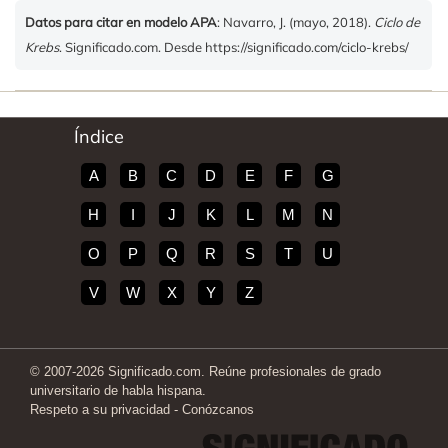
Datos para citar en modelo APA
: Navarro, J. (mayo, 2018).
Ciclo de
Krebs
. Significado.com. Desde https://significado.com/ciclo-krebs/
Índice
A
B
C
D
E
F
G
H
I
J
K
L
M
N
O
P
Q
R
S
T
U
V
W
X
Y
Z
© 2007-2026 Significado.com. Reúne profesionales de grado
universitario de habla hispana.
Respeto a su privacidad
-
Conózcanos