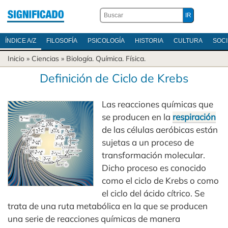
ÍNDICE A/Z
FILOSOFÍA
PSICOLOGÍA
HISTORIA
CULTURA
SOC
Inicio
»
Ciencias
»
Biología
.
Química
.
Física
.
Definición de Ciclo de Krebs
Las reacciones químicas que
se producen en la
respiración
de las células aeróbicas están
sujetas a un proceso de
transformación molecular.
Dicho proceso es conocido
como el ciclo de Krebs o como
el ciclo del ácido cítrico. Se
trata de una ruta metabólica en la que se producen
una serie de reacciones químicas de manera