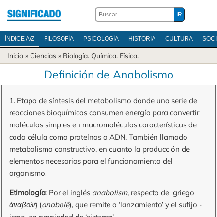
ÍNDICE A/Z
FILOSOFÍA
PSICOLOGÍA
HISTORIA
CULTURA
SOC
Inicio
»
Ciencias
»
Biología
.
Química
.
Física
.
Definición de Anabolismo
1. Etapa de síntesis del metabolismo donde una serie de
reacciones bioquímicas consumen energía para convertir
moléculas simples en macromoléculas características de
cada célula como proteínas o ADN. También llamado
metabolismo constructivo, en cuanto la producción de
elementos necesarios para el funcionamiento del
organismo.
Etimología
: Por el inglés
anabolism
, respecto del griego
ἀναβολή
(
anabolḗ
), que remite a ‘lanzamiento’ y el sufijo -
ismo, en propiedad de ‘sistema’..