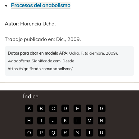
Procesos del anabolismo
Autor
: Florencia Ucha.
Trabajo publicado en: Dic., 2009.
Datos para citar en modelo APA
: Ucha, F. (diciembre, 2009).
Anabolismo
. Significado.com. Desde
https://significado.com/anabolismo/
Índice
A
B
C
D
E
F
G
H
I
J
K
L
M
N
O
P
Q
R
S
T
U