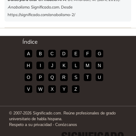
Anabolismo
. Significado.com. Desde
https://significado.com/anabolismo-2/
Índice
A
B
C
D
E
F
G
H
I
J
K
L
M
N
O
P
Q
R
S
T
U
V
W
X
Y
Z
© 2007-2026 Significado.com. Reúne profesionales de grado
universitario de habla hispana.
Respeto a su privacidad
-
Conózcanos