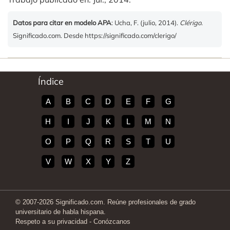
Datos para citar en modelo APA
: Ucha, F. (julio, 2014).
Clérigo
.
Significado.com. Desde https://significado.com/clerigo/
Índice
A
B
C
D
E
F
G
H
I
J
K
L
M
N
O
P
Q
R
S
T
U
V
W
X
Y
Z
© 2007-2026 Significado.com. Reúne profesionales de grado
universitario de habla hispana.
Respeto a su privacidad
-
Conózcanos