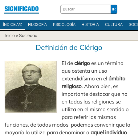
ÍNDICE A/Z
FILOSOFÍA
PSICOLOGÍA
HISTORIA
CULTURA
SOC
Inicio
»
Sociedad
Definición de Clérigo
El de
clérigo
es un término
que ostenta un uso
extendidísimo en el
ámbito
religioso
. Ahora bien, es
importante destacar que no
en todas las religiones se
utiliza en el mismo sentido o
para referir las mismas
funciones, de todos modos, podemos convenir que la
mayoría lo utiliza para denominar a
aquel individuo