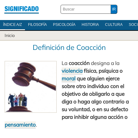
ÍNDICE A/Z
FILOSOFÍA
PSICOLOGÍA
HISTORIA
CULTURA
SOC
Inicio
Definición de Coacción
La
coacción
designa a la
violencia
física, psíquica o
moral
que alguien ejerce
sobre otro individuo con el
objetivo de obligarlo a que
diga o haga algo contrario a
su voluntad, o en su defecto
para inhibir alguna acción o
pensamiento
.