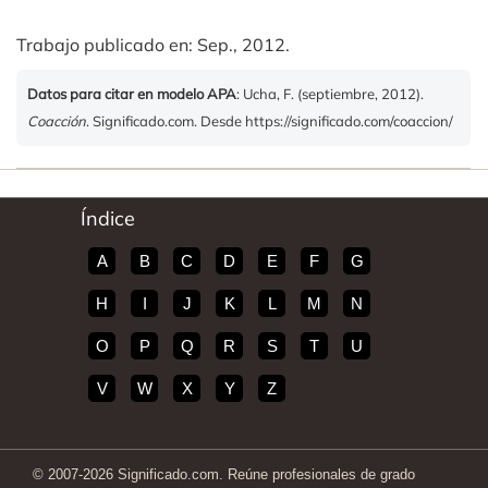
Trabajo publicado en: Sep., 2012.
Datos para citar en modelo APA
: Ucha, F. (septiembre, 2012).
Coacción
. Significado.com. Desde https://significado.com/coaccion/
Índice
A
B
C
D
E
F
G
H
I
J
K
L
M
N
O
P
Q
R
S
T
U
V
W
X
Y
Z
© 2007-2026 Significado.com. Reúne profesionales de grado