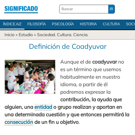
ÍNDICE A/Z
FILOSOFÍA
PSICOLOGÍA
HISTORIA
CULTURA
SOC
Inicio
» Estudio »
Sociedad
.
Cultura
.
Ciencia
.
Definición de Coadyuvar
Aunque el de
coadyuvar
no
es un término que usemos
habitualmente en nuestro
idioma, a partir de él
podremos expresar la
contribución, la ayuda que
alguien, una
entidad
o grupo realizan y aportan en
una determinada cuestión y que entonces permitirá la
consecución
de un fin u objetivo
.