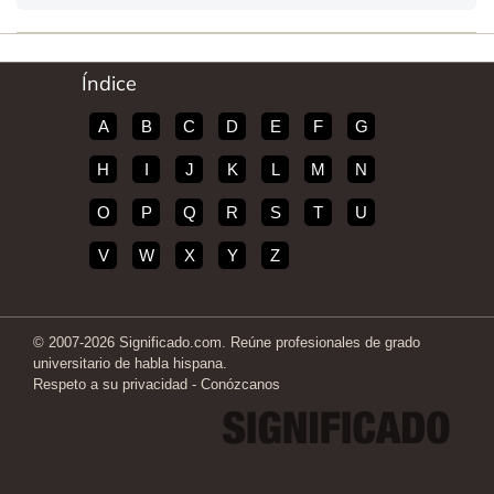
Índice
A
B
C
D
E
F
G
H
I
J
K
L
M
N
O
P
Q
R
S
T
U
V
W
X
Y
Z
© 2007-2026 Significado.com. Reúne profesionales de grado
universitario de habla hispana.
Respeto a su privacidad
-
Conózcanos