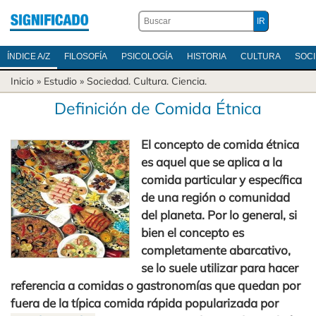
ÍNDICE A/Z
FILOSOFÍA
PSICOLOGÍA
HISTORIA
CULTURA
SOC
Inicio
» Estudio »
Sociedad
.
Cultura
.
Ciencia
.
Definición de Comida Étnica
El concepto de comida étnica
es aquel que se aplica a la
comida particular y específica
de una región o comunidad
del planeta. Por lo general, si
bien el concepto es
completamente abarcativo,
se lo suele utilizar para hacer
referencia a comidas o gastronomías que quedan por
fuera de la típica comida rápida popularizada por