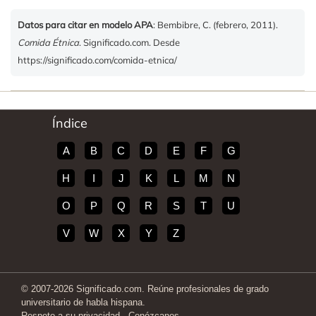
Datos para citar en modelo APA
: Bembibre, C. (febrero, 2011).
Comida Étnica
. Significado.com. Desde
https://significado.com/comida-etnica/
Índice
A
B
C
D
E
F
G
H
I
J
K
L
M
N
O
P
Q
R
S
T
U
V
W
X
Y
Z
© 2007-2026 Significado.com. Reúne profesionales de grado
universitario de habla hispana.
Respeto a su privacidad
-
Conózcanos