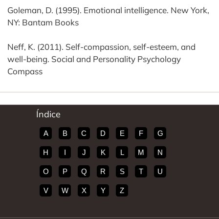
Goleman, D. (1995). Emotional intelligence. New York,
NY: Bantam Books
Neff, K. (2011). Self-compassion, self-esteem, and
well-being. Social and Personality Psychology
Compass
Índice
A
B
C
D
E
F
G
H
I
J
K
L
M
N
O
P
Q
R
S
T
U
V
W
X
Y
Z