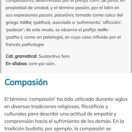
compassiōnis, determinado por el prefijo com-, de junto, en
propiedad de unidad, y el término pasión, por el latín en
sus expresiones
passio
,
passiōnis
, tomado como calco del
griego
πάθος
(
páthos
), asociado a ‘sufrimiento’, ‘aflicción’,
‘padecer’; de este modo, se observa el prefijo
παθο-
(
patho-
), como en patología, en cuyo caso influido por el
francés
pathologie
.
Cat. gramatical
: Sustantivo fem.
En sílabas
: com-pa-sión.
Compasión
El término ‘compasión’ ha sido utilizado durante siglos
en diversas tradiciones religiosas, filosóficas y
culturales para describir una actitud de empatía y
comprensión hacia el sufrimiento de los demás. En la
tradición budista, por ejemplo, la compasión se