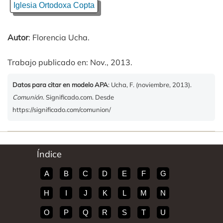
Iglesia Ortodoxa Copta
Autor
: Florencia Ucha.
Trabajo publicado en: Nov., 2013.
Datos para citar en modelo APA
: Ucha, F. (noviembre, 2013).
Comunión
. Significado.com. Desde
https://significado.com/comunion/
Índice
A
B
C
D
E
F
G
H
I
J
K
L
M
N
O
P
Q
R
S
T
U