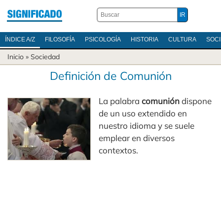
ÍNDICE A/Z
FILOSOFÍA
PSICOLOGÍA
HISTORIA
CULTURA
SOC
Inicio
»
Sociedad
Definición de Comunión
La palabra
comunión
dispone
de un uso extendido en
nuestro idioma y se suele
emplear en diversos
contextos.