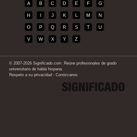
A
B
C
D
E
F
G
H
I
J
K
L
M
N
O
P
Q
R
S
T
U
V
W
X
Y
Z
© 2007-2026 Significado.com. Reúne profesionales de grado
universitario de habla hispana.
Respeto a su privacidad
-
Conózcanos