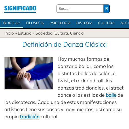
ÍNDICE A/Z
FILOSOFÍA
PSICOLOGÍA
HISTORIA
CULTURA
SOC
Inicio
» Estudio »
Sociedad
.
Cultura
.
Ciencia
.
Definición de Danza Clásica
Hay muchas formas de
danzar o bailar, como los
distintos bailes de salón, el
twist, el rock and roll, las
danzas tradicionales, el street
dance o los estilos de
baile
de
las discotecas. Cada una de estas manifestaciones
artísticas tiene sus pasos y movimientos, así como su
propia
tradición
cultural.