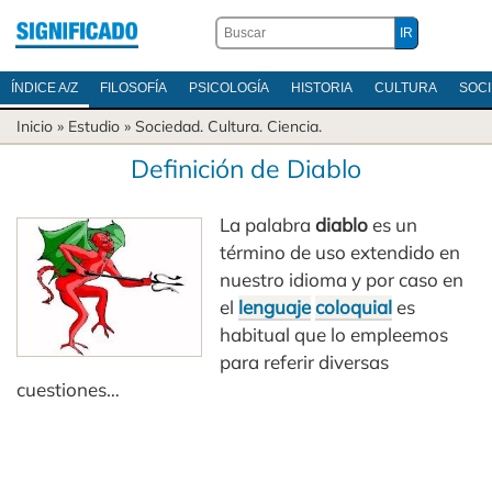
ÍNDICE A/Z
FILOSOFÍA
PSICOLOGÍA
HISTORIA
CULTURA
SOC
Inicio
» Estudio »
Sociedad
.
Cultura
.
Ciencia
.
Definición de Diablo
La palabra
diablo
es un
término de uso extendido en
nuestro idioma y por caso en
el
lenguaje
coloquial
es
habitual que lo empleemos
para referir diversas
cuestiones…