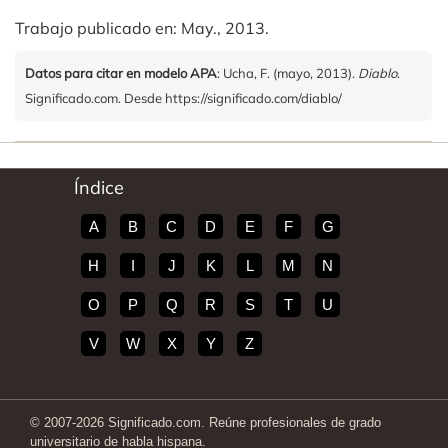
Trabajo publicado en: May., 2013.
Datos para citar en modelo APA
: Ucha, F. (mayo, 2013).
Diablo
.
Significado.com. Desde https://significado.com/diablo/
Índice
A
B
C
D
E
F
G
H
I
J
K
L
M
N
O
P
Q
R
S
T
U
V
W
X
Y
Z
© 2007-2026 Significado.com. Reúne profesionales de grado
universitario de habla hispana.