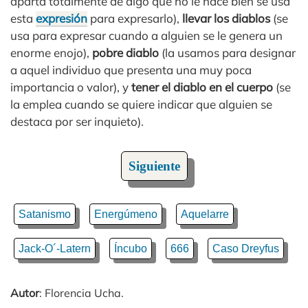
aparta totalmente de algo que no le hace bien se usa
esta
expresión
para expresarlo),
llevar los diablos
(se
usa para expresar cuando a alguien se le genera un
enorme enojo),
pobre diablo
(la usamos para designar
a aquel individuo que presenta una muy poca
importancia o valor), y
tener el diablo en el cuerpo
(se
la emplea cuando se quiere indicar que alguien se
destaca por ser inquieto).
Siguiente
Satanismo
Energúmeno
Aquelarre
Jack-O´-Latern
Íncubo
666
Caso Dreyfus
Autor
: Florencia Ucha.