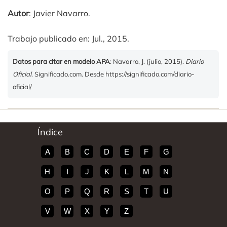
Autor
: Javier Navarro.
Trabajo publicado en: Jul., 2015.
Datos para citar en modelo APA
: Navarro, J. (julio, 2015).
Diario
Oficial
. Significado.com. Desde https://significado.com/diario-
oficial/
Índice
A
B
C
D
E
F
G
H
I
J
K
L
M
N
O
P
Q
R
S
T
U
V
W
X
Y
Z