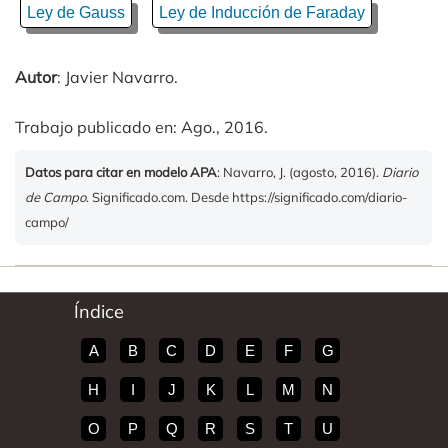
Ley de Gauss
Ley de Inducción de Faraday
Autor
: Javier Navarro.
Trabajo publicado en: Ago., 2016.
Datos para citar en modelo APA
: Navarro, J. (agosto, 2016).
Diario
de Campo
. Significado.com. Desde https://significado.com/diario-
campo/
Índice
A
B
C
D
E
F
G
H
I
J
K
L
M
N
O
P
Q
R
S
T
U