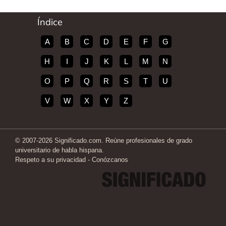
Índice
A
B
C
D
E
F
G
H
I
J
K
L
M
N
O
P
Q
R
S
T
U
V
W
X
Y
Z
© 2007-2026 Significado.com. Reúne profesionales de grado
universitario de habla hispana.
Respeto a su privacidad
-
Conózcanos