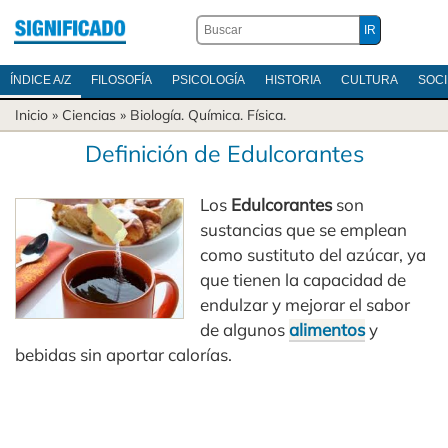
ÍNDICE A/Z
FILOSOFÍA
PSICOLOGÍA
HISTORIA
CULTURA
SOC
Inicio
»
Ciencias
»
Biología
.
Química
.
Física
.
Definición de Edulcorantes
Los
Edulcorantes
son
sustancias que se emplean
como sustituto del azúcar, ya
que tienen la capacidad de
endulzar y mejorar el sabor
de algunos
alimentos
y
bebidas sin aportar calorías.