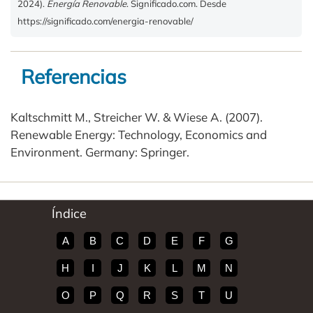
2024).
Energía Renovable
. Significado.com. Desde
https://significado.com/energia-renovable/
Referencias
Kaltschmitt M., Streicher W. & Wiese A. (2007).
Renewable Energy: Technology, Economics and
Environment. Germany: Springer.
Índice
A
B
C
D
E
F
G
H
I
J
K
L
M
N
O
P
Q
R
S
T
U