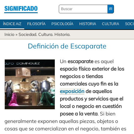
ÍNDICE A/Z
FILOSOFÍA
PSICOLOGÍA
HISTORIA
CULTURA
SOC
Inicio
»
Sociedad
.
Cultura
.
Historia
.
Definición de Escaparate
Un
escaparate
es aquel
espacio físico exterior de los
negocios o tiendas
comerciales cuyo fin es la
exposición
de aquellos
productos y servicios que el
local o negocio en cuestión
posee a la venta
. Si bien
generalmente exponen aquellas piezas, objetos o
cosas que se comercializan en el negocio, también es