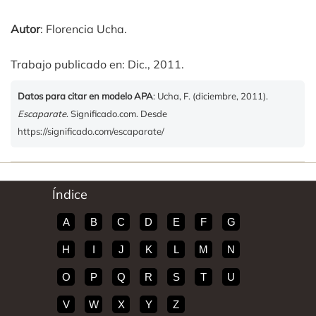
Autor
: Florencia Ucha.
Trabajo publicado en: Dic., 2011.
Datos para citar en modelo APA
: Ucha, F. (diciembre, 2011).
Escaparate
. Significado.com. Desde
https://significado.com/escaparate/
Índice
A
B
C
D
E
F
G
H
I
J
K
L
M
N
O
P
Q
R
S
T
U
V
W
X
Y
Z