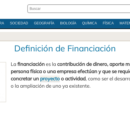
RA
SOCIEDAD
GEOGRAFÍA
BIOLOGÍA
QUÍMICA
FÍSICA
MATE
Definición de Financiación
La
financiación
es la
contribución de dinero, aporte 
persona física o una empresa efectúan y que se requi
concretar un
proyecto
o actividad
, como ser el desarr
o la ampliación de uno ya existente.