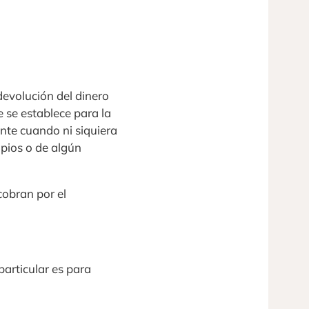
devolución del dinero
 se establece para la
ente cuando ni siquiera
opios o de algún
cobran por el
particular es para