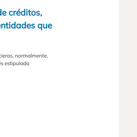
e créditos,
 entidades que
ncieras, normalmente,
és estipulada