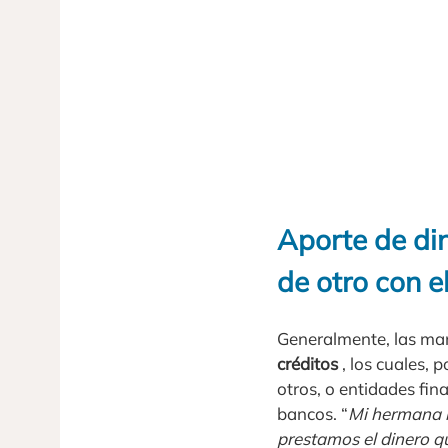
Aporte de di
de otro con e
Generalmente, las man
créditos
, los cuales, 
otros, o entidades fin
bancos. “
Mi hermana n
prestamos el dinero qu