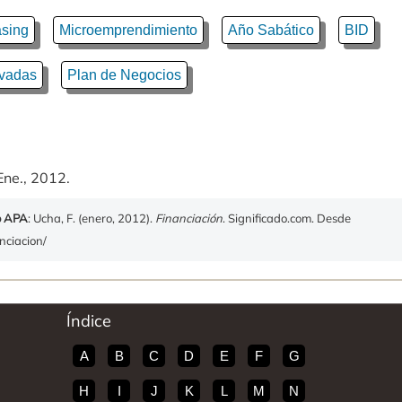
sing
Microemprendimiento
Año Sabático
BID
ivadas
Plan de Negocios
Ene., 2012.
o APA
: Ucha, F. (enero, 2012).
Financiación
. Significado.com. Desde
anciacion/
Índice
A
B
C
D
E
F
G
H
I
J
K
L
M
N