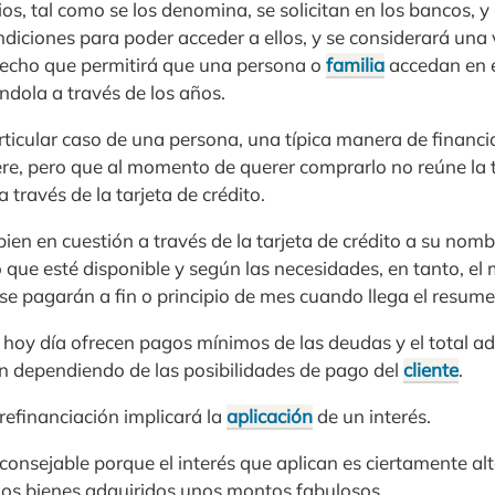
ios, tal como se los denomina, se solicitan en los bancos, y
ondiciones para poder acceder a ellos, y se considerará un
 hecho que permitirá que una persona o
familia
accedan en e
ndola a través de los años.
articular caso de una persona, una típica manera de financi
re, pero que al momento de querer comprarlo no reúne la t
 través de la tarjeta de crédito.
ien en cuestión a través de la tarjeta de crédito a su nom
o que esté disponible y según las necesidades, en tanto, el 
se pagarán a fin o principio de mes cuando llega el resumen
o hoy día ofrecen pagos mínimos de las deudas y el total a
n dependiendo de las posibilidades de pago del
cliente
.
refinanciación implicará la
aplicación
de un interés.
consejable porque el interés que aplican es ciertamente al
os bienes adquiridos unos montos fabulosos.