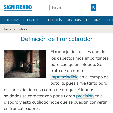
ÍNDICE A/Z
FILOSOFÍA
PSICOLOGÍA
HISTORIA
CULTURA
SOC
Inicio
»
Historia
Definición de Francotirador
El manejo del fusil es uno de
los aspectos más importantes
para cualquier soldado. Se
trata de un arma
imprescindible
en el campo de
batalla, pues sirve tanto para
acciones de defensa como de ataque. Algunos
soldados se caracterizan por su gran
precisión
en el
disparo y esta cualidad hace que se puedan convertir
en francotiradores.