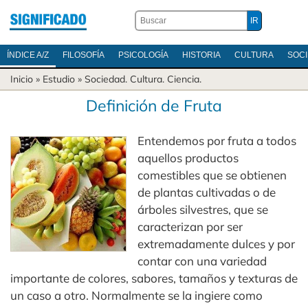
ÍNDICE A/Z
FILOSOFÍA
PSICOLOGÍA
HISTORIA
CULTURA
SOC
Inicio
» Estudio »
Sociedad
.
Cultura
.
Ciencia
.
Definición de Fruta
Entendemos por fruta a todos
aquellos productos
comestibles que se obtienen
de plantas cultivadas o de
árboles silvestres, que se
caracterizan por ser
extremadamente dulces y por
contar con una variedad
importante de colores, sabores, tamaños y texturas de
un caso a otro. Normalmente se la ingiere como