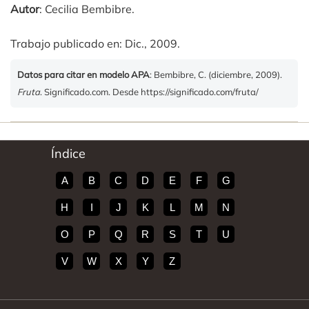
Autor
: Cecilia Bembibre.
Trabajo publicado en: Dic., 2009.
Datos para citar en modelo APA
: Bembibre, C. (diciembre, 2009).
Fruta
. Significado.com. Desde https://significado.com/fruta/
Índice
A
B
C
D
E
F
G
H
I
J
K
L
M
N
O
P
Q
R
S
T
U
V
W
X
Y
Z