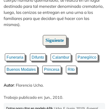
cuerpo humano quemándolo, se realiza en un lugar
destinado para tal menester denominado crematorio,
luego, las cenizas se entregan en una urna a los
familiares para que decidan qué hacer con las
mismas).
Siguiente
Funeraria
Difunto
Calambur
Panegírico
Buenos Modales
Princesa
Rito
Autor
: Florencia Ucha.
Trabajo publicado en: Jun., 2010.
Datos para citar en modelo APA
: Ucha, F. (junio, 2010).
Funeral
.