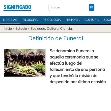
ÍNDICE A/Z
FILOSOFÍA
PSICOLOGÍA
HISTORIA
CULTURA
SOC
Inicio
» Estudio »
Sociedad
.
Cultura
.
Ciencia
.
Definición de Funeral
Se denomina Funeral a
aquella ceremonia que se
efectúa luego del
fallecimiento de una persona
y que tendrá la misión de
despedirla por última ocasión
.