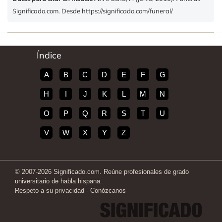
Significado.com. Desde https://significado.com/funeral/
Índice
A
B
C
D
E
F
G
H
I
J
K
L
M
N
O
P
Q
R
S
T
U
V
W
X
Y
Z
© 2007-2026 Significado.com. Reúne profesionales de grado
universitario de habla hispana.
Respeto a su privacidad
-
Conózcanos