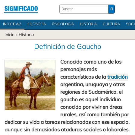
ÍNDICE A/Z
FILOSOFÍA
PSICOLOGÍA
HISTORIA
CULTURA
SOC
Inicio
»
Historia
Definición de Gaucho
Conocido como uno de los
personajes más
característicos de la
tradición
argentina, uruguaya y otras
regiones de Sudamérica, el
gaucho es aquel individuo
conocido por vivir en áreas
rurales, así como también por
dedicar su vida a tareas relacionadas con ese espacio,
aunque sin demasiadas ataduras sociales o laborales.