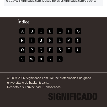
Gaucho
. Significado.com. Desde https://significado.com/gaucho/
Índice
A
B
C
D
E
F
G
H
I
J
K
L
M
N
O
P
Q
R
S
T
U
V
W
X
Y
Z
© 2007-2026 Significado.com. Reúne profesionales de grado
universitario de habla hispana.
Respeto a su privacidad
-
Conózcanos