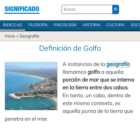
ÍNDICE A/Z
FILOSOFÍA
PSICOLOGÍA
HISTORIA
CULTURA
SOC
Inicio
»
Geografía
Definición de Golfo
A instancias de la
geografía
llamamos
golfo
a aquella
porción de mar que se interna
en la tierra entre dos cabos
.
En tanto, un cabo, dentro de
este mismo contexto, es
aquella punta de la tierra que
penetra en el mar.