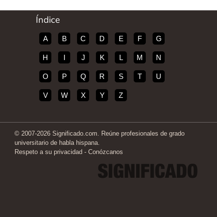
Índice
A
B
C
D
E
F
G
H
I
J
K
L
M
N
O
P
Q
R
S
T
U
V
W
X
Y
Z
© 2007-2026 Significado.com. Reúne profesionales de grado
universitario de habla hispana.
Respeto a su privacidad
-
Conózcanos