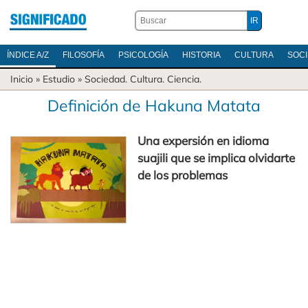
ÍNDICE A/Z
FILOSOFÍA
PSICOLOGÍA
HISTORIA
CULTURA
SOC
Inicio
» Estudio »
Sociedad
.
Cultura
.
Ciencia
.
Definición de Hakuna Matata
Una expersión en idioma
suajili que se implica olvidarte
de los problemas