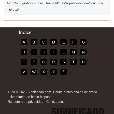
Matata
. Significado.com. Desde https://significado.com/hakuna-
matata/
Índice
A
B
C
D
E
F
G
H
I
J
K
L
M
N
O
P
Q
R
S
T
U
V
W
X
Y
Z
© 2007-2026 Significado.com. Reúne profesionales de grado
universitario de habla hispana.
Respeto a su privacidad
-
Conózcanos