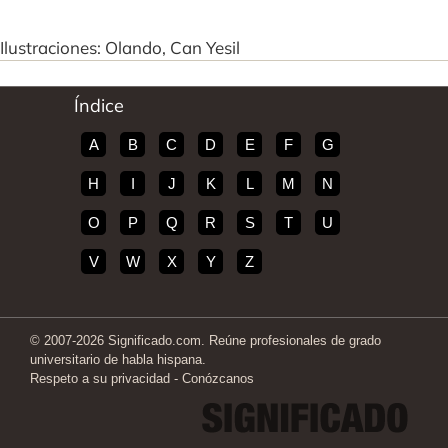
Ilustraciones: Olando, Can Yesil
Índice
A
B
C
D
E
F
G
H
I
J
K
L
M
N
O
P
Q
R
S
T
U
V
W
X
Y
Z
© 2007-2026 Significado.com. Reúne profesionales de grado
universitario de habla hispana.
Respeto a su privacidad
-
Conózcanos