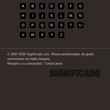
A
B
C
D
E
F
G
H
I
J
K
L
M
N
O
P
Q
R
S
T
U
V
W
X
Y
Z
© 2007-2026 Significado.com. Reúne profesionales de grado
universitario de habla hispana.
Respeto a su privacidad
-
Conózcanos