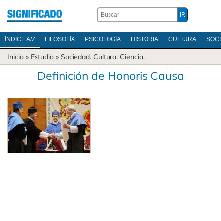
ÍNDICE A/Z
FILOSOFÍA
PSICOLOGÍA
HISTORIA
CULTURA
SOC
Inicio
» Estudio »
Sociedad
.
Cultura
.
Ciencia
.
Definición de Honoris Causa