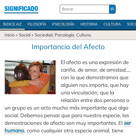
ÍNDICE A/Z
FILOSOFÍA
PSICOLOGÍA
HISTORIA
CULTURA
SOC
Inicio
» Social »
Sociedad
.
Psicología
.
Cultura
.
Importancia del Afecto
El afecto es una expresión de
cariño, de amor, de amistad…,
con la que demostramos que
alguien nos importa, que hay
una vinculación, que la
relación entre dos personas o
un grupo es un acto mucho más importante que algo
social. Debemos pensar que para nuestra especie, las
demostraciones de afecto son muy importantes. El
ser
humano
, como cualquier otra especie animal, tiene