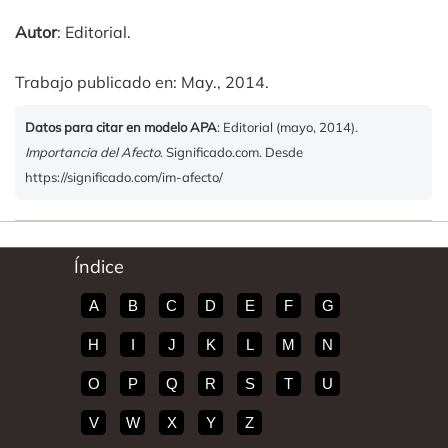
Autor
: Editorial.
Trabajo publicado en: May., 2014.
Datos para citar en modelo APA
: Editorial (mayo, 2014).
Importancia del Afecto
. Significado.com. Desde
https://significado.com/im-afecto/
Índice
A
B
C
D
E
F
G
H
I
J
K
L
M
N
O
P
Q
R
S
T
U
V
W
X
Y
Z