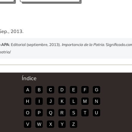
Sep., 2013.
o APA
: Editorial (septiembre, 2013).
Importancia de la Patria
. Significado.c
patria/
Índice
A
B
C
D
E
F
G
H
I
J
K
L
M
N
O
P
Q
R
S
T
U
V
W
X
Y
Z