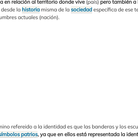
 en relación al territorio donde vive
(país)
pero también a 
 desde la
historia
misma de la
sociedad
específica de ese te
umbres actuales (nación).
mino refereido a la identidad es que las banderas y los esc
símbolos patrios
, ya que en ellos está representada la iden