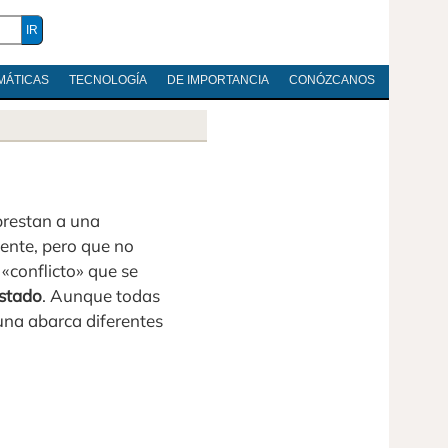
MÁTICAS
TECNOLOGÍA
DE IMPORTANCIA
CONÓZCANOS
prestan a una
mente, pero que no
 «conflicto» que se
estado
. Aunque todas
 una abarca diferentes