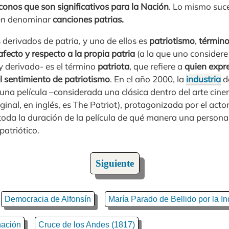
conos que son significativos para la Nación
. Lo mismo suc
len denominar
canciones patrias.
 derivados de patria, y uno de ellos es
patriotismo
,
término
fecto y respecto a la propia patria
(a la que uno considere
y derivado- es el término
patriota
, que refiere a
quien expr
l sentimiento de patriotismo
. En el año 2000, la
industria
d
una película –considerada una clásica dentro del arte cine
riginal, en inglés, es The Patriot), protagonizada por el acto
 toda la duración de la película de qué manera una person
patriótico.
Siguiente
Democracia de Alfonsín
María Parado de Bellido por la I
nación
Cruce de los Andes (1817)