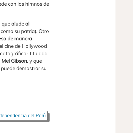
ede con los himnos de
 que alude al
 como su patria). Otro
esa de manera
el cine de Hollywood
matográfico- titulada
r
Mel Gibson
, y que
a puede demostrar su
ndependencia del Perú