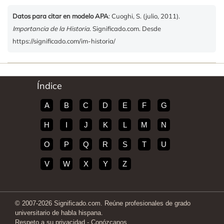
Datos para citar en modelo APA
: Cuoghi, S. (julio, 2011).
Importancia de la Historia
. Significado.com. Desde
https://significado.com/im-historia/
Índice
A
B
C
D
E
F
G
H
I
J
K
L
M
N
O
P
Q
R
S
T
U
V
W
X
Y
Z
© 2007-2026 Significado.com. Reúne profesionales de grado
universitario de habla hispana.
Respeto a su privacidad
-
Conózcanos