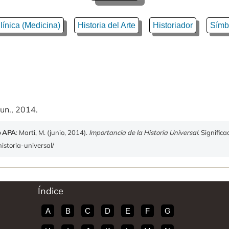
línica (Medicina)
Historia del Arte
Historiador
Símb
un., 2014.
o APA
: Marti, M. (junio, 2014).
Importancia de la Historia Universal
. Signific
historia-universal/
Índice
A
B
C
D
E
F
G