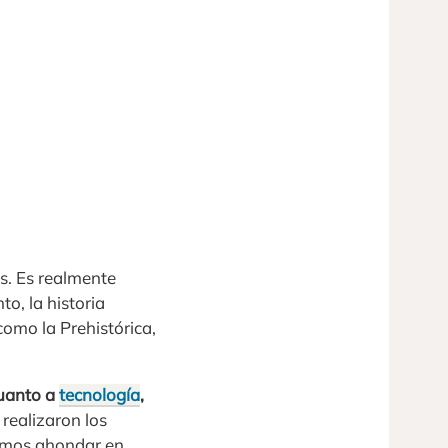
s. Es realmente
to, la historia
como la Prehistórica,
cuanto a
tecnología
,
realizaron los
emos ahondar en