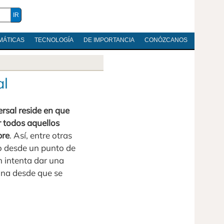
MÁTICAS
TECNOLOGÍA
DE IMPORTANCIA
CONÓZCANOS
al
ersal reside en que
r todos aquellos
bre
. Así, entre otras
o desde un punto de
n intenta dar una
ana desde que se