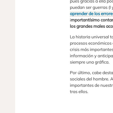
pues gracias a ella p
puedan ser guerras (I
aprender de los errore
i
mportantísimo contar
los grandes males acon
La historia universal t
procesos económicos a 
crisis más importante
información y anticipa
siempre una gráfica.
Por último, cabe desta
sociales del hombre. A
importantes de nuestra
tras ellos.