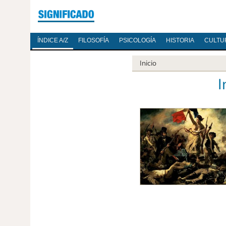
ÍNDICE A/Z
FILOSOFÍA
PSICOLOGÍA
HISTORIA
CULTU
Inicio
I