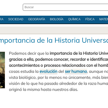
RA
SOCIEDAD
GEOGRAFÍA
BIOLOGÍA
QUÍMICA
FÍSICA
MATE
mportancia de la Historia Univers
Podemos decir que la
importancia de la Historia Univ
gracias a ella, podemos conocer, recordar e identifica
acontecimientos o procesos relacionados con el hom
cosas estudia la
evolución
del
ser humano
, aunque n
vista biológico, por lo menos no únicamente, más bie
visión de lo que ha pasado alrededor de la raza hum
originó la misma hasta nuestros días.