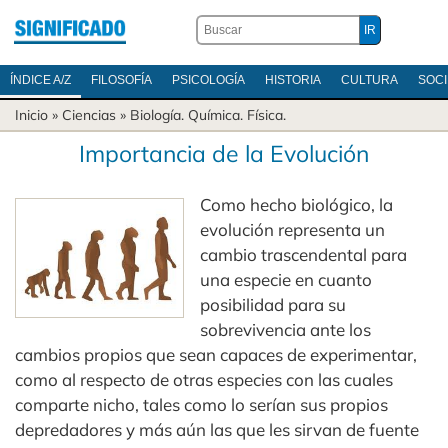
ÍNDICE A/Z
FILOSOFÍA
PSICOLOGÍA
HISTORIA
CULTURA
SOC
Inicio
»
Ciencias
»
Biología
.
Química
.
Física
.
Importancia de la Evolución
Como hecho biológico, la
evolución representa un
cambio trascendental para
una especie en cuanto
posibilidad para su
sobrevivencia ante los
cambios propios que sean capaces de experimentar,
como al respecto de otras especies con las cuales
comparte nicho, tales como lo serían sus propios
depredadores y más aún las que les sirvan de fuente