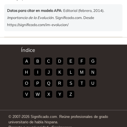
Datos para citar en modelo APA
: Editorial (febrero, 2014).
Importancia de la Evolución
. Significado.com. Desde
https://significado.com/im-evolucion/
Índice
A
B
C
D
E
F
G
H
I
J
K
L
M
N
O
P
Q
R
S
T
U
V
W
X
Y
Z
© 2007-2026 Significado.com. Reúne profesionales de grado
universitario de habla hispana.