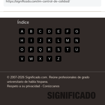
https://significado.com/im-control-de-calidad/
Índice
A
B
C
D
E
F
G
H
I
J
K
L
M
N
O
P
Q
R
S
T
U
V
W
X
Y
Z
© 2007-2026 Significado.com. Reúne profesionales de grado
universitario de habla hispana.
Respeto a su privacidad
-
Conózcanos