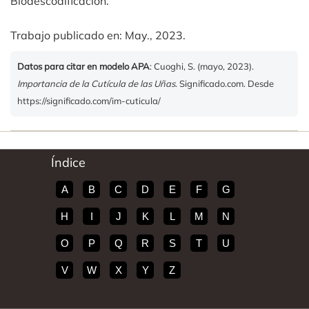
Biodescodificación.
Trabajo publicado en: May., 2023.
Datos para citar en modelo APA
: Cuoghi, S. (mayo, 2023).
Importancia de la Cutícula de las Uñas
. Significado.com. Desde
https://significado.com/im-cuticula/
Índice
A
B
C
D
E
F
G
H
I
J
K
L
M
N
O
P
Q
R
S
T
U
V
W
X
Y
Z