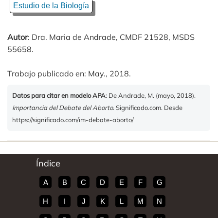
Estudio de la Biología
Autor
: Dra. Maria de Andrade, CMDF 21528, MSDS
55658.
Trabajo publicado en: May., 2018.
Datos para citar en modelo APA
: De Andrade, M. (mayo, 2018).
Importancia del Debate del Aborto
. Significado.com. Desde
https://significado.com/im-debate-aborto/
Índice
A
B
C
D
E
F
G
H
I
J
K
L
M
N