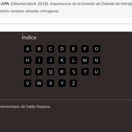
o APA
: Editorial (abril, 2018).
Importancia de la Emisión de Dióxido de Nitró
com/im-emision-dioxido-nitrogeno/
Índice
A
B
C
D
E
F
G
H
I
J
K
L
M
N
O
P
Q
R
S
T
U
V
W
X
Y
Z
iversitario de habla hispana.