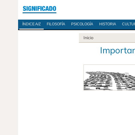
ÍNDICE A/Z
FILOSOFÍA
PSICOLOGÍA
HISTORIA
CULTU
Inicio
Importan