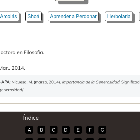
 Arcoiris
Shoá
Aprender a Perdonar
Herbolaria
octora en Filosofía.
Mar., 2014.
o APA
: Nicuesa, M. (marzo, 2014).
Importancia de la Generosidad
. Significa
-generosidad/
Índice
A
B
C
D
E
F
G