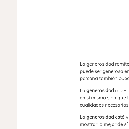
La generosidad remite 
puede ser generosa en 
persona también puede
La
generosidad
muestr
en sí misma sino que t
cualidades necesarias
La
generosidad
está v
mostrar lo mejor de s