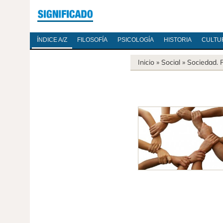
ÍNDICE A/Z
FILOSOFÍA
PSICOLOGÍA
HISTORIA
CULTU
Inicio
» Social »
Sociedad
.