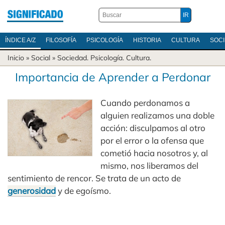
ÍNDICE A/Z
FILOSOFÍA
PSICOLOGÍA
HISTORIA
CULTURA
SOC
Inicio
» Social »
Sociedad
.
Psicología
.
Cultura
.
Importancia de Aprender a Perdonar
Cuando perdonamos a
alguien realizamos una doble
acción: disculpamos al otro
por el error o la ofensa que
cometió hacia nosotros y, al
mismo, nos liberamos del
sentimiento de rencor. Se trata de un acto de
generosidad
y de egoísmo.