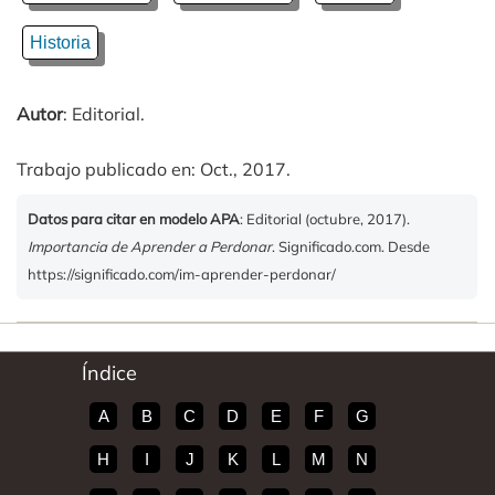
Historia
Autor
: Editorial.
Trabajo publicado en: Oct., 2017.
Datos para citar en modelo APA
: Editorial (octubre, 2017).
Importancia de Aprender a Perdonar
. Significado.com. Desde
https://significado.com/im-aprender-perdonar/
Índice
A
B
C
D
E
F
G
H
I
J
K
L
M
N