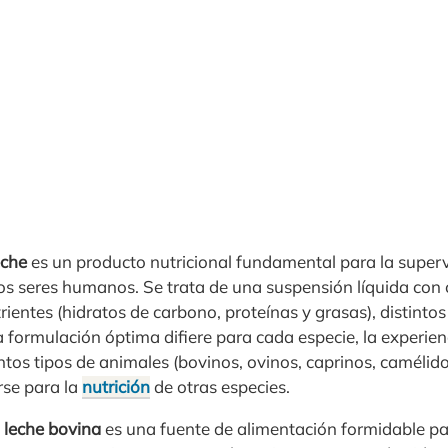
eche
es un producto nutricional fundamental para la superv
los seres humanos. Se trata de una suspensión líquida con
ientes (hidratos de carbono, proteínas y grasas), distinto
n la formulación óptima difiere para cada especie, la experi
intos tipos de animales (bovinos, ovinos, caprinos, camélid
rse para la
nutrición
de otras especies.
 leche bovina
es una fuente de alimentación formidable pa