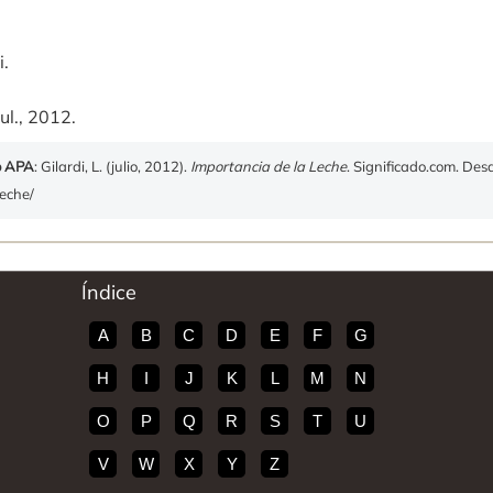
i.
ul., 2012.
o APA
: Gilardi, L. (julio, 2012).
Importancia de la Leche
. Significado.com. Des
leche/
Índice
A
B
C
D
E
F
G
H
I
J
K
L
M
N
O
P
Q
R
S
T
U
V
W
X
Y
Z